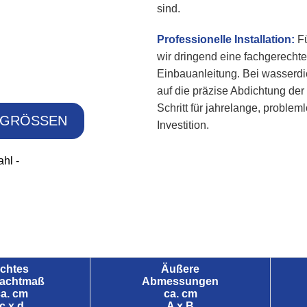
sind.
Professionelle Installation:
Fü
wir dringend eine fachgerechte 
Einbauanleitung. Bei wasserd
auf die präzise Abdichtung de
Schritt für jahrelange, proble
GRÖSSEN
Investition.
ahl -
ichtes
Äußere
achtmaß
Abmessungen
ca. cm
ca. cm
c x d
A x B