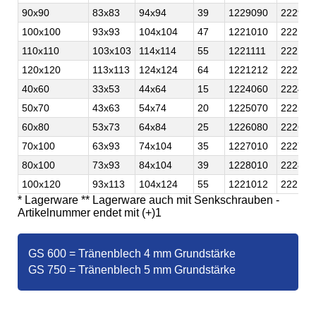
90x90
83x83
94x94
39
1229090
222909
100x100
93x93
104x104
47
1221010
222101
110x110
103x103
114x114
55
1221111
222111
120x120
113x113
124x124
64
1221212
222121
40x60
33x53
44x64
15
1224060
222406
50x70
43x63
54x74
20
1225070
222507
60x80
53x73
64x84
25
1226080
222608
70x100
63x93
74x104
35
1227010
222701
80x100
73x93
84x104
39
1228010
222801
100x120
93x113
104x124
55
1221012
222101
* Lagerware ** Lagerware auch mit Senkschrauben -
Artikelnummer endet mit (+)1
GS 600 = Tränenblech 4 mm Grundstärke
GS 750 = Tränenblech 5 mm Grundstärke