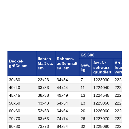
Technische Daten für
Abdeckungsgrößen und -
materialien für Stahl
Schachtabdeckung begehbar
mit Dichtung (GS600|GS750):
GS 600
lichtes
Rahmen-
Deckel-
Art.-Nr.
Art.-Nr.
Maß ca.
außenmaß
Gew.
größe cm
schwarz
feuer
cm
ca. cm
kg
grundiert
verzink
30x30
23x23
34x34
7
1223030
222303
40x40
33x33
44x44
11
1224040
222404
45x45
38x38
49x49
13
1224545
222454
50x50
43x43
54x54
13
1225050
222505
60x60
53x53
64x64
20
1226060
222606
70x70
63x63
74x74
26
1227070
222707
80x80
73x73
84x84
32
1228080
222808