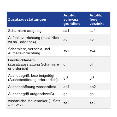
Art.-Nr.
Art.-Nr.
Zusatzausstattungen
schwarz
feuer
grundiert
verzinkt
Scharniere aufgelegt
sa1
sa4
Aufhaltevorrichtung (zusätzlich
av
av
zu sa1 oder sa4)
Scharniere, versenkt, incl.
sv1
sv4
Aufhaltevorrichtung
Gasdruckfedern
(Zusatzausstattung Scharniere
gf
gf
erforderlich)
Aushebegriff, lose beigefügt
gl8
gl8
(Aushebeöffnung erforderlich)
Aushebeöffnung wasserdicht
ao1
ao2
Aushebegriff aufgeschweißt
gs
gs
zusätzliche Maueranker (1 Satz
za2
za2
= 2 Stck)