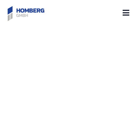
Stahl Schachtabdeckung
begehbar mit Dichtung |
tagwasserdicht und
geruchsdicht | feuerverzinkt |
Tränenblech | eckig
(GS600|GS750)
rückstausicher